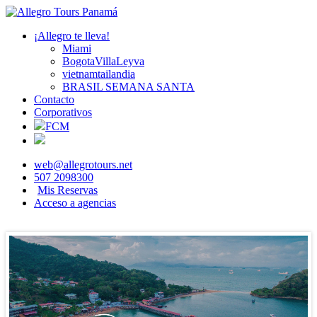
¡Allegro te lleva!
Miami
BogotaVillaLeyva
vietnamtailandia
BRASIL SEMANA SANTA
Contacto
Corporativos
FCM
web@allegrotours.net
507 2098300
Mis Reservas
Acceso a agencias