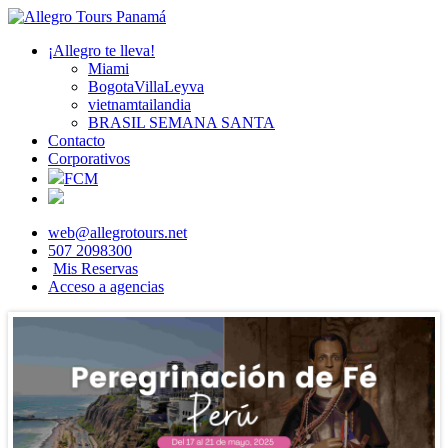
¡Allegro te lleva!
Miami
BogotaVillaLeyva
vietnamtailandia
BRASIL SEMANA SANTA
Contacto
Corporativos
FCM
web@allegrotours.net
507 2098300
Mis Reservas
Acceso a agencias