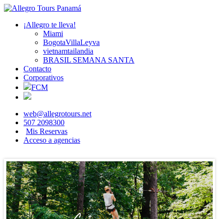
¡Allegro te lleva!
Miami
BogotaVillaLeyva
vietnamtailandia
BRASIL SEMANA SANTA
Contacto
Corporativos
FCM
web@allegrotours.net
507 2098300
Mis Reservas
Acceso a agencias