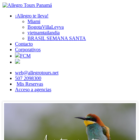
¡Allegro te lleva!
Miami
BogotaVillaLeyva
vietnamtailandia
BRASIL SEMANA SANTA
Contacto
Corporativos
FCM
web@allegrotours.net
507 2098300
Mis Reservas
Acceso a agencias