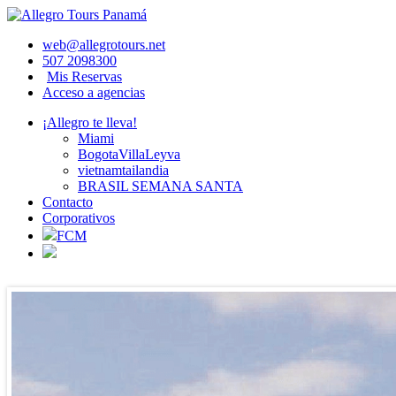
web@allegrotours.net
507 2098300
Mis Reservas
Acceso a agencias
¡Allegro te lleva!
Miami
BogotaVillaLeyva
vietnamtailandia
BRASIL SEMANA SANTA
Contacto
Corporativos
FCM